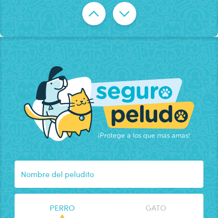
¡Protege a los que más amas!
Nombre del peludito
PERRO
GATO